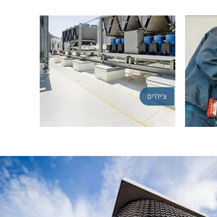
צ'ילרים