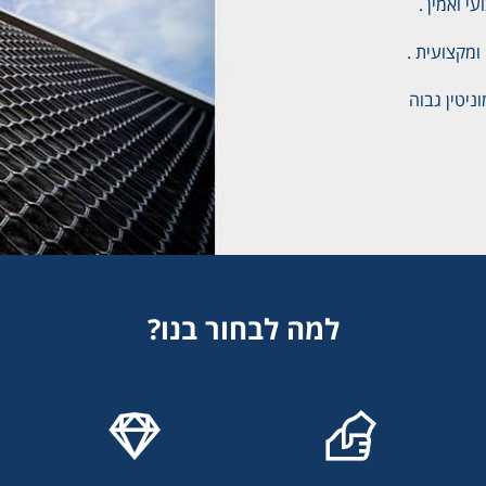
 ואמין .
ומקצועית .
יטין גבוה
למה לבחור בנו?