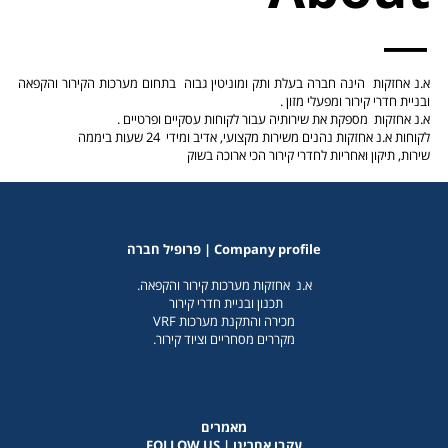
א.נ אחזקות הינה חברה בעלת ותק ומוניטין גבוה בתחום מערכות הקירור והקפאה
ובניית חדרי קירור ומפעלי מזון .
א.נ אחזקות מספקת את שירותיה עבור לקוחות עסקיים ופרטיים .
לקוחות א.נ אחזקות נהנים משירות מקצועי, אדיב ומידי 24 שעות ביממה
שירות, תיקון ואחריות לחדרי קירור הכי ארוכה בשוק
Company profile | פרופיל חברה
א.נ אחזקות מערכות קירור והקפאה.
תכנון ובניית חדרי קירור
מכירה והתקנת מערכות VRF
מקררים מסחריים וציוד קירור.
מאמרים
עקבו אחרינו | FOLLOW US