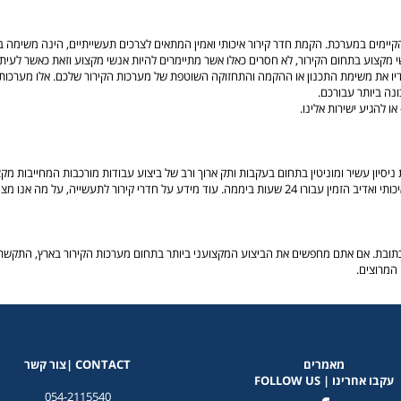
 הקיימים במערכת. הקמת חדר קירור איכותי ואמין המתאים לצרכים תעשייתיים, הינה משימה ב
 מקצוע בתחום הקירור, לא חסרים כאלו אשר מתיימרים להיות אנשי מקצוע וזאת כאשר לעית
ידיו את משימת התכנון או ההקמה והתחזוקה השוטפת של מערכות הקירור שלכם. אלו מערכות
נה ביותר עבורכם.
ו להגיע ישירות אלינו.
יסיון עשיר ומוניטין בתחום בעקבות ותק ארוך ורב של ביצוע עבודות מורכבות המחייבות מ
עים בתחום וכיצד נוכל לשרת גם אתכם תוכלו למצוא ב
 המרוצים.
מאמרים
CONTACT |צור קשר
עקבו אחרינו | FOLLOW US
054-2115540