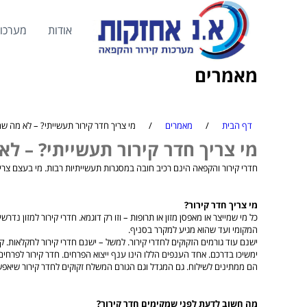
אודות
מערכות
מאמרים
דף הבית
/
מאמרים
/
מי צריך חדר קירור תעשייתי? – לא מה 
מי צריך חדר קירור תעשייתי? – 
חדרי קירור והקפאה הינם רכיב חובה במסגרות תעשייתיות רבות. מי בעצם צריך
מי צריך חדר קירור?
כל מי שמייצר או מאפסן מזון או תרופות – וזו רק דוגמא. חדרי קירור למזון
המקומי ועד שהוא מגיע למקרר בסניף.
ישנם עוד גורמים הזקוקים לחדרי קירור. למשל – ישנם חדרי קירור לחקלאות. ק
ימשיכו בדרכם. אחד הענפים הללו הינו ענף ייצוא הפרחים. חדר קירור לפרחי
הם ממתינים לשילוח. גם המגדל וגם הגורם המשלח זקוקים לחדר קירור שיא
מה חשוב לדעת לפני שמקימים חדר קירור?