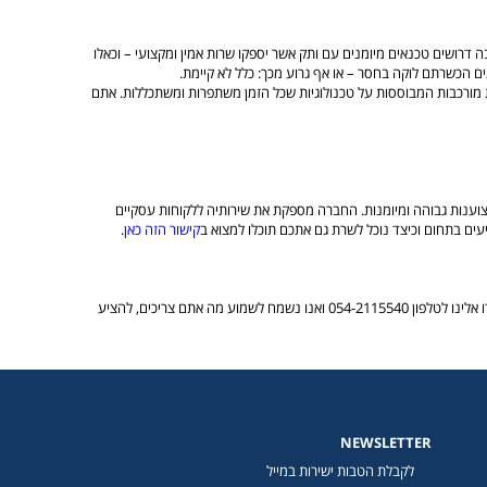
ה דרושים טכנאים מיומנים עם ותק אשר יספקו שרות אמין ומקצועי – וכאלו
ים הכשרתם לוקה בחסר – או אף גרוע מכך: כלל לא קיימת.
 מורכבות המבוססות על טכנולוגיות שכל הזמן משתפרות ומשתכללות. אתם
קצוענות גבוהה ומיומנות. החברה מספקת את שירותיה ללקוחות עסקיים
קישור הזה כאן
.
צריכים מקצוענים שיתכננו, יתקינו או יתחזקו עבורכם מערכת קירור? אנחנו הכתובת. אם אתם מחפשים את הביצוע המקצועני ביותר בתחום מערכות הקירור בארץ, התקשרו אלינו לטלפון 054-2115540 ואנו נשמח לשמוע מה אתם צריכים, להציע
NEWSLETTER
לקבלת הטבות ישירות במייל