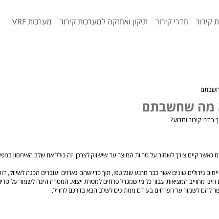
 קירור
חדרי קירור
תיקון ואחזקה למערכות קירור
מערכות VRF
צ
שחשבתם
לא מה שחשבתם
 חדרי קירור ומדוע?
 נדרשים כאשר קיים צורך לשמור על טריות המוצר עד שישווק לצרכן. זה כולל את שלב האיחסו
יימים גידולים שונים אשר כבר מרגע שנקטפו, תוך כדי שהם נארזים ועוברים הכנה לשיווק, דו
ם הינו מחוייב המציאות עבור כל מי שמגדל פרחים למטרת ייצוא. המטרה הינה לשמור על טרי
פשר להם לשמור על הפרחים בעודם ממתינים לשלב הבא בדרכם לחו״ל.