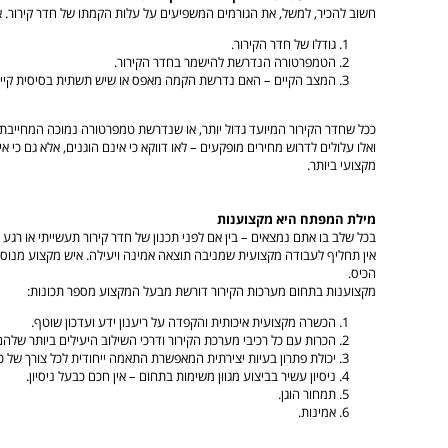
חשוב להכיר, למשל, את הגורמים המשפיעים על עלות הקמתו של חדר קירור. אלו
גודלו של חדר הקירור.
הטמפרטורה הנדרשת להישמר בחדר הקירור.
המצב הקיים – האם נדרשת הקמה מאפס או שיש תשתית בסיסית קיי
ככל שחדר הקירור המיועד גדול יותר, או שנדרשת טמפרטורה נמוכה המחייבת מ
ואלו עלולים לדרוש מחירים מופקעים – לאו דווקא כי אינם הוגנים, אלא גם כי
מקצועי ביותר.
מילת המפתח היא מקצוענות
בכל שלב בו אתם נמצאים – בין אם לפני תכנון של חדר קירור תעשייתי או רג
אין תחליף לעבודה מקצועית שמניבה תוצאה אמינה ויעילה. איש מקצוע מנוסה
הכיס.
מקצוענות בתחום מערכות הקירור דורשת מבעל המקצוע מספר תכונות:
הכשרה מקצועית איכותית והקפדה על ריענון ידע ועדכון שוטף.
הכרות עם כל רכיבי מערכת הקירור ודרכי השילוב היעילים ביותר שלהם
יכולת פתרון בעיות יצירתית המאפשרת התאמה ייחודית לכל צורך של כל
ניסיון עשיר בביצוע מגוון משימות בתחום – אין חכם כבעל ניסיון.
תמחור הוגן.
אמינות.