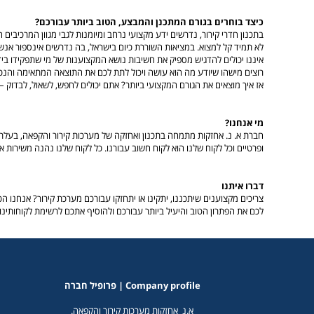
כיצד בוחרים בגורם המתכנן והמבצע, הטוב ביותר עבורכם?
בתכנון חדרי קירור, נדרשים ידע מקצועי נרחב ומיומנות לגבי מגוון המרכיבים
לא תמיד קל למצוא. במציאות השוררת כיום בישראל, בה נדרשים אינספור אנשי
איננו יכולים להדגיש מספיק את חשיבות נושא המקצוענות של מי שתפקידו ב
רוצים מישהו שיודע מה הוא עושה ויכול לתת לכם את התוצאה המתאימה והנכו
אז איך מוצאים את הגורם המקצועי ביותר? אתם יכולים לחפש, לשאול, לבדוק – א
מי אנחנו?
חברת א. נ. אחזקות מתמחה בתכנון ואחזקה של מערכות קירור והקפאה, בעלת נ
ופרטיים וכל לקוח שלנו הוא לקוח חשוב עבורנו. כל לקוח שלנו נהנה משירות איכותי ואדיב הזמין עבורו 24 שעות ביממה. עוד מידע על חדרי קירור לתעשייה, על מה אנו מצי
דברו איתנו
לכם את הפתרון הטוב והיעיל ביותר עבורכם ולהוסיף אתכם לרשימת לקוחותינו
Company profile | פרופיל חברה
א.נ אחזקות מערכות קירור והקפאה.